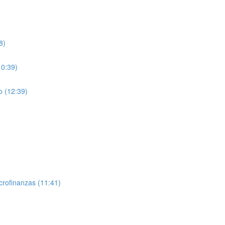
8)
10:39)
o (12:39)
crofinanzas (11:41)